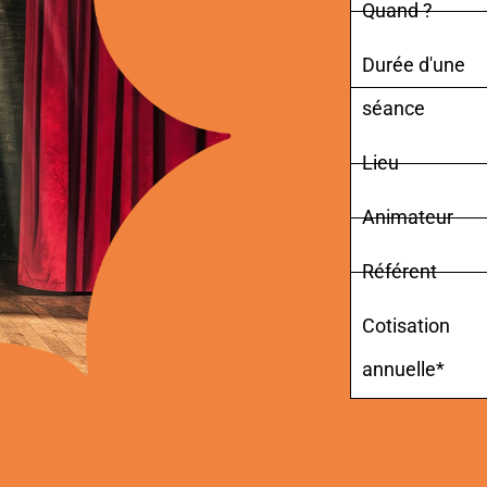
Quand ?
Durée d'une
séance
Lieu
Animateur
Référent
Cotisation
annuelle*