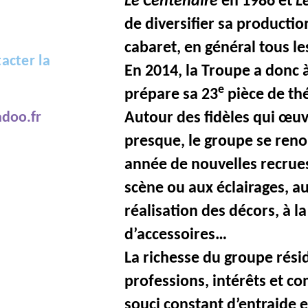
Le Centenaire
en 1986 et
L
de diversifier sa productio
cabaret, en général tous le
acter la
En 2014, la Troupe a donc à
e
prépare sa 23
pièce de th
doo.fr
Autour des fidèles qui œuv
presque, le groupe se reno
année de nouvelles recrues
scène ou aux éclairages, au
réalisation des décors, à l
d’accessoires…
La richesse du groupe résid
professions, intérêts et c
souci constant d’entraide et