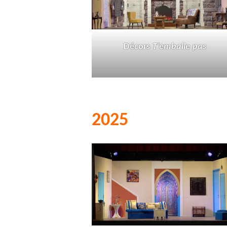
Décors
T’emballe pas
2025