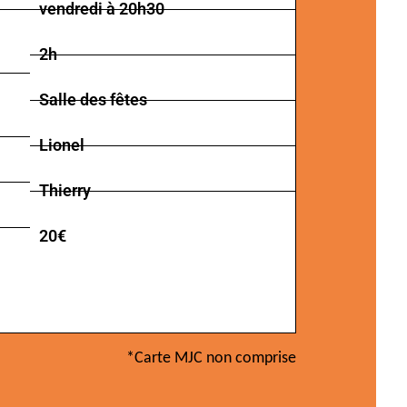
vendredi à 20h30
2h
Salle des fêtes
Lionel
Thierry
20€
*Carte MJC non comprise