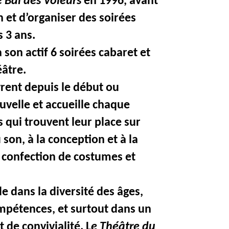
e Bal des Voleurs
en 1996, avant
n et d’organiser des soirées
s 3 ans.
 son actif 6 soirées cabaret et
éâtre.
rent depuis le début ou
uvelle et accueille chaque
 qui trouvent leur place sur
 son, à la conception et à la
a confection de costumes et
e dans la diversité des âges,
ompétences, et surtout dans un
 de convivialité. L
e Théâtre du