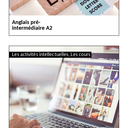
Anglais pré-
VOIR
intermédiaire A2
Les activités intellectuelles
,
Les cours